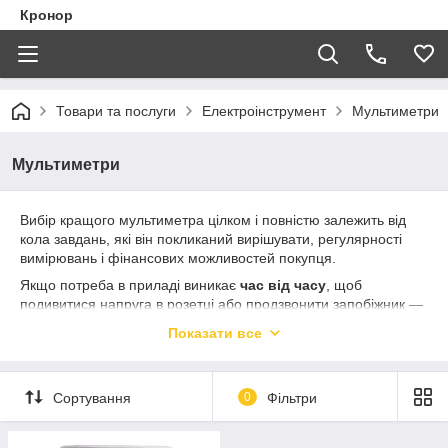
Кронор
Товари та послуги
Електроінструмент
Мультиметри
Мультиметри
Вибір кращого мультиметра цілком і повністю залежить від
кола завдань, які він покликаний вирішувати, регулярності
вимірювань і фінансових можливостей покупця.
Якщо потреба в приладі виникає
час від часу
, щоб
подивитися напруга в розетці або продзвонити запобіжник —
достатньо придбати простий пристрій базового рівня.
Показати все
Для
радіоаматорів або домашніх майстрів
практичніше в
експлуатації буде комбінований прилад з розширеним
функціоналом.
Сортування
0
Фільтри
Детальніше: https://shpylka.com.ua/g78920767-multimetry