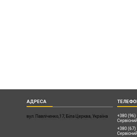
+380 (96)
вул. Павліченко,17, Біла Церква, Україна
Сервісни
+380 (67)
Сервісни