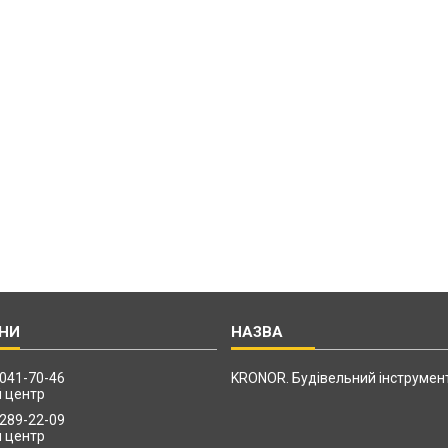
 041-70-46
KRONOR. Будівельний інструмен
й центр
 289-22-09
й центр