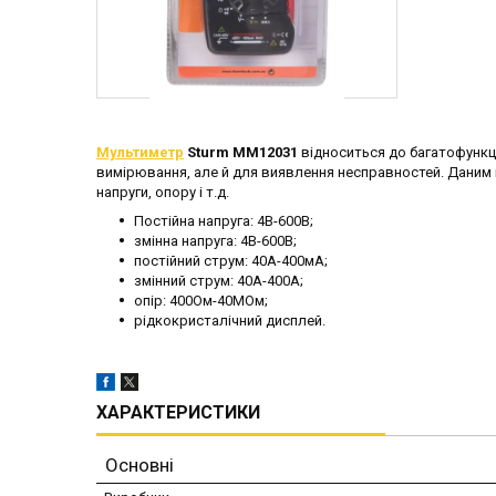
Мультиметр
Sturm MM12031
відноситься до багатофункц
вимірювання, але й для виявлення несправностей. Даним 
напруги, опору і т.д.
Постійна напруга: 4В-600В;
змінна напруга: 4В-600В;
постійний струм: 40А-400мА;
змінний струм: 40А-400А;
опір: 400Ом-40МОм;
рідкокристалічний дисплей.
ХАРАКТЕРИСТИКИ
Основні