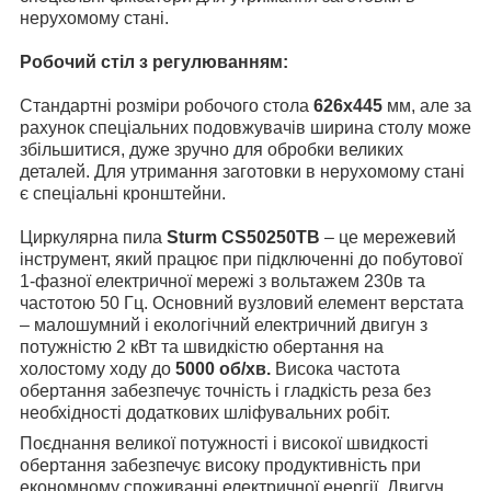
нерухомому стані.
Робочий стіл з регулюванням:
Стандартні розміри робочого стола
626х445
мм, але за
рахунок спеціальних подовжувачів ширина столу може
збільшитися, дуже зручно для обробки великих
деталей. Для утримання заготовки в нерухомому стані
є спеціальні кронштейни.
Циркулярна пила
Sturm CS50250TB
– це мережевий
інструмент, який працює при підключенні до побутової
1-фазної електричної мережі з вольтажем 230в та
частотою 50 Гц. Основний вузловий елемент верстата
– малошумний і екологічний електричний двигун з
потужністю 2 кВт та швидкістю обертання на
холостому ходу до
5000 об/хв.
Висока частота
обертання забезпечує точність і гладкість реза без
необхідності додаткових шліфувальних робіт.
Поєднання великої потужності і високої швидкості
обертання забезпечує високу продуктивність при
економному споживанні електричної енергії. Двигун