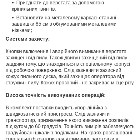
Приєднати до верстата за допомогою
кріпильних гвинтів.
Встановити на металевому каркасі-станині
заввишки 85 см з обгумованими металевими
ніжками;
Системи захисту:
Кнопки включення і аварійного вимикання верстата
захищені від пилу. Також двигун захищений від пилу
завдяки тому. що знаходиться в спеціальному корпусі
під робочою поверхнею. Слід зазначити захисний
кожух пильного диска, який захищає оператора від
стружки і пилу. Кожух прозорий - не закриває місце різу.
Висока точність виконуваних операцій:
В комплект поставки входить упор-лінійка з
швидкозатискний пристроєм. Слід зазначити
транспортир, призначення якого виконання розпилів
під кутом до 60 градусів. Точність вимірів забезпечують
градуйовані шкали з поділками. На краях розташовані
спеціальні фіксатори для утримання заготовки в