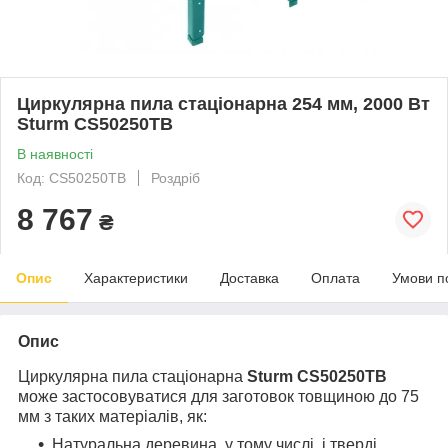
Циркулярна пила стаціонарна 254 мм, 2000 Вт
Sturm CS50250TB
В наявності
Код: CS50250TB
Роздріб
8 767
₴
Опис
Характеристики
Доставка
Оплата
Умови п
Опис
Циркулярна пила стаціонарна
Sturm CS50250TB
може застосовуватися для заготовок товщиною до 75
мм з таких матеріалів, як:
Натуральна деревина, у тому числі, і тверді