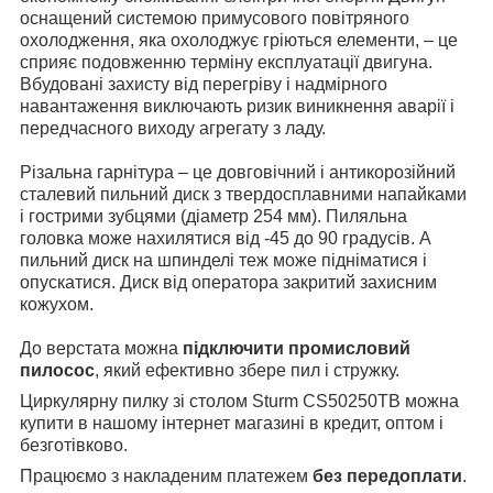
оснащений системою примусового повітряного
охолодження, яка охолоджує гріються елементи, – це
сприяє подовженню терміну експлуатації двигуна.
Вбудовані захисту від перегріву і надмірного
навантаження виключають ризик виникнення аварії і
передчасного виходу агрегату з ладу.
Різальна гарнітура – це довговічний і антикорозійний
сталевий пильний диск з твердосплавними напайками
і гострими зубцями (діаметр 254 мм). Пиляльна
головка може нахилятися від -45 до 90 градусів. А
пильний диск на шпинделі теж може підніматися і
опускатися. Диск від оператора закритий захисним
кожухом.
До верстата можна
підключити промисловий
пилосос
, який ефективно збере пил і стружку.
Циркулярну пилку зі столом Sturm CS50250TB можна
купити в нашому інтернет магазині в кредит, оптом і
безготівково.
Працюємо з накладеним платежем
без передоплати
.