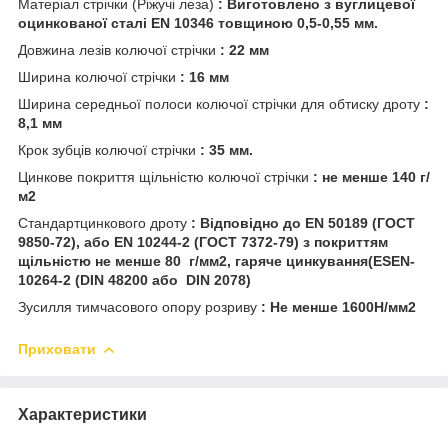
Матеріал стрічки (Ріжучі леза)
: Виготовлено з вуглицевої
оцинкованої сталі EN 10346 товщиною 0,5-0,55 мм.
Довжина лезів колючої стрічки
: 22 мм
Ширина колючої стрічки
: 16 мм
Ширина середньої полоси колючої стрічки для обтиску дроту
:
8,1 мм
Крок зубців колючої стрічки
: 35 мм.
Цинкове покриття щільністю колючої стрічки
: не менше 140 г/
м2
Стандартцинкового дроту
: Відповідно до EN 50189 (ГОСТ
9850-72), або EN 10244-2 (ГОСТ 7372-79) з покриттям
щільністю не менше 80 г/мм2, гаряче цинкування(ESEN-
10264-2 (DIN 48200 або DIN 2078)
Зусилля тимчасового опору розриву
: Не менше 1600H/мм2
Приховати
Характеристики