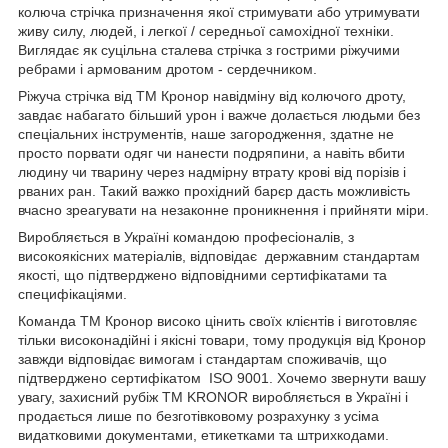
колюча стрічка призначення якої стримувати або утримувати
живу силу, людей, і легкої / середньої самохідної техніки.
Виглядає як суцільна сталева стрічка з гострими ріжучими
ребрами і армованим дротом - сердечником.
Ріжуча стрічка від ТМ Кронор навідміну від колючого дроту,
завдає набагато більший урон і важче долається людьми без
спеціальних інструментів, наше загородження, здатне не
просто порвати одяг чи нанести подряпини, а навіть вбити
людину чи тварину через надмірну втрату крові від порізів і
рваних ран. Такий важко прохідний барєр дасть можливість
вчасно зреагувати на незаконне проникнення і прийняти міри.
Виробляється в Україні командою професіоналів, з
високоякісних матеріалів, відповідає державним стандартам
якості, що підтверджено відповідними сертифікатами та
специфікаціями.
Команда ТМ Кронор високо цінить своїх клієнтів і виготовляє
тільки високонадійні і якісні товари, тому продукція від Кронор
завжди відповідає вимогам і стандартам споживачів, що
підтверджено сертифікатом ISO 9001. Хочемо звернути вашу
увагу, захисний рубіж TM KRONOR виробляється в Україні і
продається лише по безготівковому розрахунку з усіма
видатковими документами, етикетками та штрихкодами.