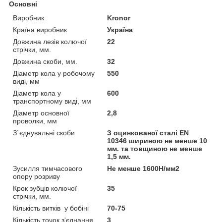
Основні
Виробник
Kronor
Країна виробник
Україна
Довжина лезів колючої
22
стрічки, мм.
Довжина скоби, мм.
32
Діаметр кола у робочому
550
виді, мм
Діаметр кола у
600
транспортному виді, мм
Діаметр основної
2,8
проволки, мм
З`єднувальні скоби
З оцинкованої сталі EN
10346 шириною не менше 10
мм. та товщиною не менше
1,5 мм.
Зусилля тимчасового
Не менше 1600H/мм2
опору розриву
Крок зубців колючої
35
стрічки, мм.
Кількість витків у бобіні
70-75
Кількість точок з'єднання
3