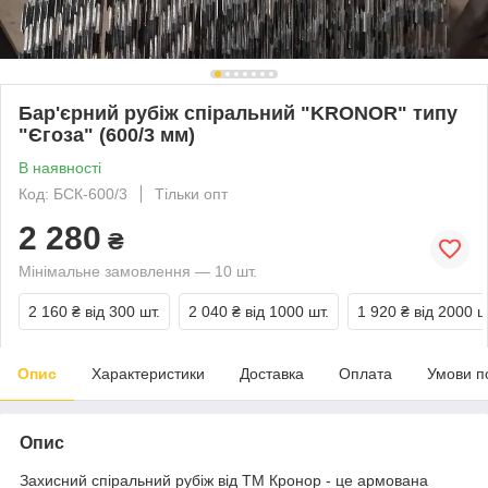
Бар'єрний рубіж спіральний "KRONOR" типу
"Єгоза" (600/3 мм)
В наявності
Код: БСК-600/3
Тільки опт
2 280
₴
Мінімальне замовлення — 10 шт.
2 160 ₴
від 300 шт.
2 040 ₴
від 1000 шт.
1 920 ₴
від 2000 ш
Опис
Характеристики
Доставка
Оплата
Умови п
Опис
Захисний спіральний рубіж від ТМ Кронор - це армована