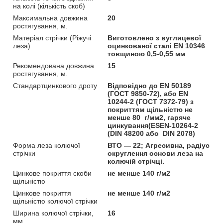
на колі (кількість скоб)
Максимальна довжина
20
ростягування, м.
Матеріал стрічки (Ріжучі
Виготовлено з вуглицевої
леза)
оцинкованої сталі EN 10346
товщиною 0,5-0,55 мм
Рекомендована довжина
15
ростягування, м.
Стандартцинкового дроту
Відповідно до EN 50189
(ГОСТ 9850-72), або EN
10244-2 (ГОСТ 7372-79) з
покриттям щільністю не
менше 80 г/мм2, гаряче
цинкування(ESEN-10264-2
(DIN 48200 або DIN 2078)
Форма леза колючої
ВТО — 22; Агресивна, радіус
стрічки
округлення основи леза на
колючій стрічці.
Цинкове покриття скоби
не менше 140 г/м2
щільністю
Цинкове покриття
не менше 140 г/м2
щільністю колючої стрічки
Ширина колючої стрічки,
16
мм.