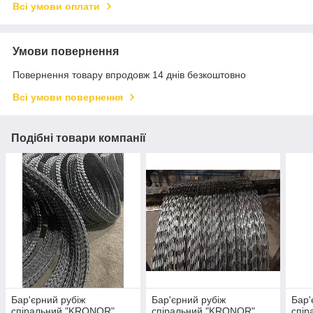
Всі умови оплати
Умови повернення
Повернення товару впродовж 14 днів безкоштовно
Всі умови повернення
Подібні товари компанії
Бар'єрний рубіж
Бар'єрний рубіж
Бар'
спіральний "KRONOR"
спіральний "KRONOR"
спі