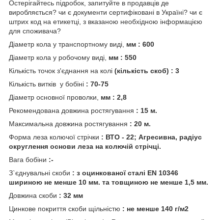
Остерігайтесь підробок, запитуйте в продавців де
виробляється? чи є документи сертифіковані в Україні? чи є
штрих код на етикетці, з вказаною необхідною інформацією
для споживача?
Діаметр кола у транспортному виді,
мм : 600
Діаметр кола у робочому виді,
мм : 550
Кількість точок з'єднання на колі
(кількість скоб) : 3
Кількість витків у бобіні
: 70-75
Діаметр основної проволки,
мм : 2,8
Рекомендована довжина ростягування
: 15 м.
Максимальна довжина ростягування
: 20 м.
Форма леза колючої стрічки
: ВТО - 22; Агресивна, радіус
округлення основи леза на колючій стрічці.
Вага бобіни
:-
З`єднувальні скоби
: з оцинкованої сталі EN 10346
шириною не менше 10 мм. та товщиною не менше 1,5 мм.
Довжина скоби
: 32 мм
Цинкове покриття скоби щільністю
: не менше 140 г/м2