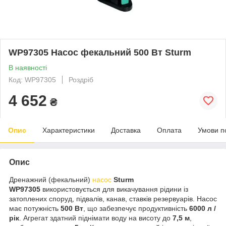
WP97305 Насос фекальний 500 Вт Sturm
В наявності
Код: WP97305
Роздріб
4 652
₴
Опис
Характеристики
Доставка
Оплата
Умови п
Опис
Дренажний (фекальний)
насос
Sturm
WP97305
використовується для викачування рідини із
затоплених споруд, підвалів, канав, ставків резервуарів. Насос
має потужність
500 Вт
, що забезпечує продуктивність
6000 л /
рік
. Агрегат здатний піднімати воду на висоту до
7,5 м
,