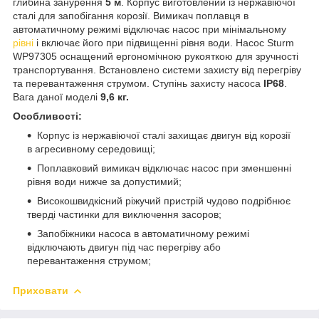
глибина занурення
5 м
. Корпус виготовлений із нержавіючої
сталі для запобігання корозії. Вимикач поплавця в
автоматичному режимі відключає насос при мінімальному
рівні
і включає його при підвищенні рівня води. Насос Sturm
WP97305 оснащений ергономічною рукояткою для зручності
транспортування. Встановлено системи захисту від перегріву
та перевантаження струмом. Ступінь захисту насоса
IP68
.
Вага даної моделі
9,6 кг.
Особливості:
Корпус із нержавіючої сталі захищає двигун від корозії
в агресивному середовищі;
Поплавковий вимикач відключає насос при зменшенні
рівня води нижче за допустимий;
Високошвидкісний ріжучий пристрій чудово подрібнює
тверді частинки для виключення засоров;
Запобіжники насоса в автоматичному режимі
відключають двигун під час перегріву або
перевантаження струмом;
Приховати