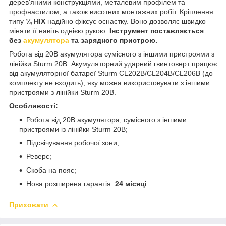
дерев'яними конструкціями, металевим профілем та
профнастилом, а також висотних монтажних робіт. Кріплення
типу
¼ НІХ
надійно фіксує оснастку. Воно дозволяє швидко
міняти її навіть однією рукою.
Інструмент поставляється
без
акумулятора
та зарядного пристрою.
Робота від 20В акумулятора сумісного з іншими пристроями з
лінійки Sturm 20В. Акумуляторний ударний гвинтоверт працює
від акумуляторної батареї Sturm CL202B/CL204B/CL206B (до
комплекту не входить), яку можна використовувати з іншими
пристроями з лінійки Sturm 20В.
Особливості:
Робота від 20В акумулятора, сумісного з іншими
пристроями із лінійки Sturm 20В;
Підсвічування робочої зони;
Реверс;
Скоба на пояс;
Нова розширена гарантія:
24 місяці
.
Приховати