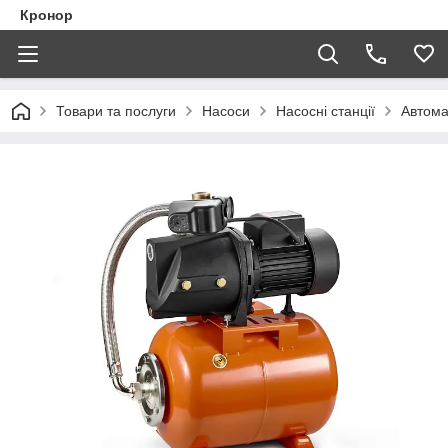
Кронор
Товари та послуги
Насоси
Насосні станції
Автома