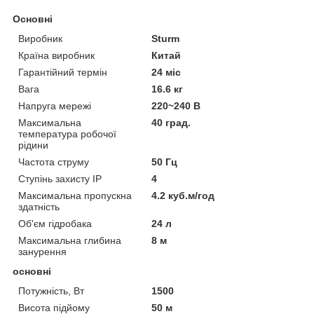
Основні
Виробник
Sturm
Країна виробник
Китай
Гарантійний термін
24 міс
Вага
16.6 кг
Напруга мережі
220~240 В
Максимальна
40 град.
температура робочої
рідини
Частота струму
50 Гц
Ступінь захисту IP
4
Максимальна пропускна
4.2 куб.м/год
здатність
Об'єм гідробака
24 л
Максимальна глибина
8 м
занурення
основні
Потужність, Вт
1500
Висота підйому
50 м