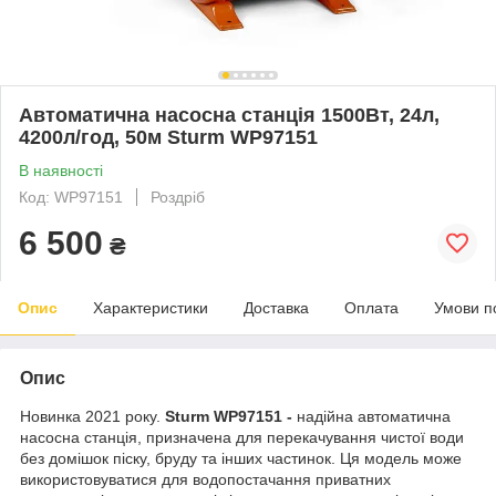
Автоматична насосна станція 1500Вт, 24л,
4200л/год, 50м Sturm WP97151
В наявності
Код: WP97151
Роздріб
6 500
₴
Опис
Характеристики
Доставка
Оплата
Умови п
Опис
Новинка 2021 року.
Sturm WP97151 -
надійна автоматична
насосна станція, призначена для перекачування чистої води
без домішок піску, бруду та інших частинок. Ця модель може
використовуватися для водопостачання приватних