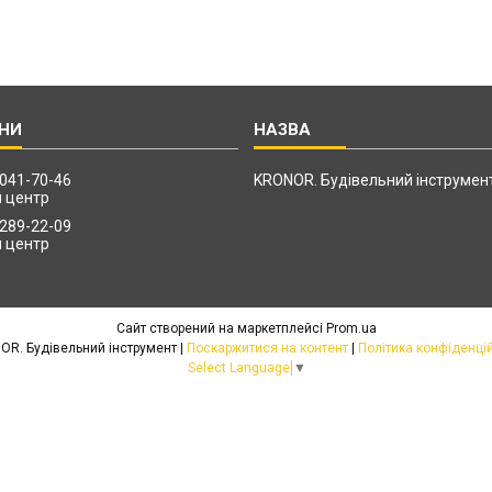
 041-70-46
KRONOR. Будівельний інструмен
й центр
 289-22-09
й центр
Сайт створений на маркетплейсі
Prom.ua
KRONOR. Будівельний інструмент |
Поскаржитися на контент
|
Політика конфіденці
Select Language
▼