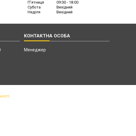
Пʼятниця
09:00
18:00
Субота
Вихідний
Неділя
Вихідний
т
Менеджер
йності