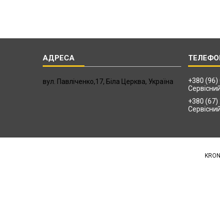
+380 (96)
вул. Павліченко,17, Біла Церква, Україна
Сервісни
+380 (67)
Сервісни