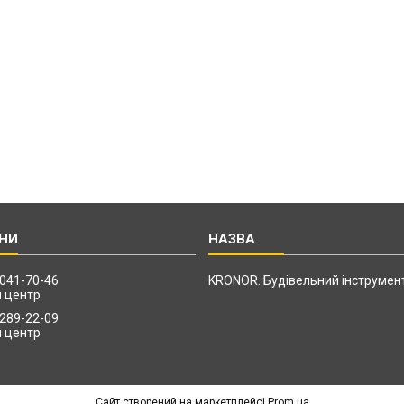
 041-70-46
KRONOR. Будівельний інструмен
й центр
 289-22-09
й центр
Сайт створений на маркетплейсі
Prom.ua