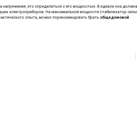
 напряжения, это определиться с его мощностью. В идеале она должн
аших электроприборов. На максимальной мощности стабилизатор силь
практического опыта, можно порекомендовать брать
общедомовой