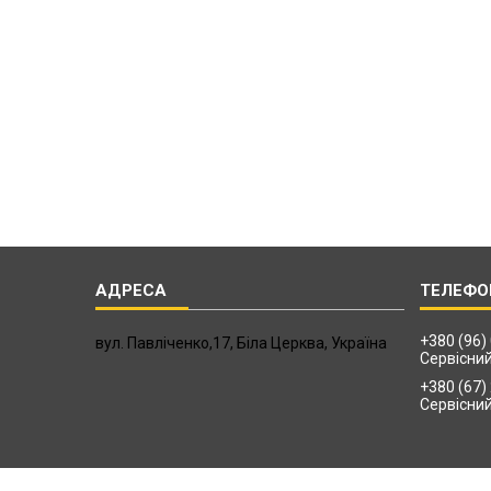
+380 (96)
вул. Павліченко,17, Біла Церква, Україна
Сервісни
+380 (67)
Сервісни