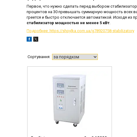
Первое, что нужно сделать перед выбором стабилизатора
процентов на 30 превышать суммарную мощность всех в
греется и быстро отключается автоматикой. Исходя из 
стабилизатор мощностью не менее 5 кВт
.
Подробнее: https://shpylka.com.ua/g78920758-stabilizatory